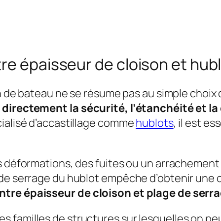
re épaisseur de cloison et hub
son de bateau ne se résume pas au simple choix
 directement la sécurité, l’étanchéité et l
cialisé d’accastillage comme
hublots
, il est e
s déformations, des fuites ou un arrachement e
 de serrage du hublot empêche d’obtenir une 
tre épaisseur de cloison et plage de serra
familles de structures sur lesquelles on peu