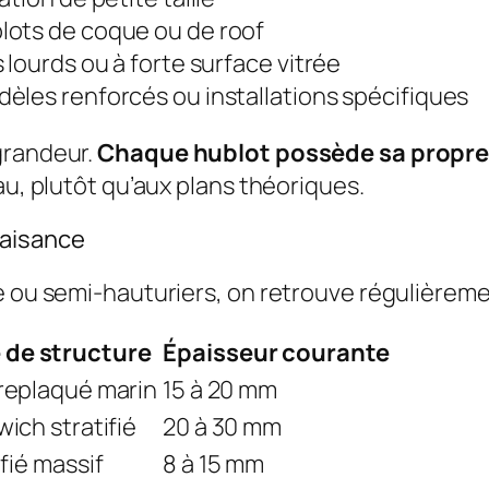
lots de coque ou de roof
 lourds ou à forte surface vitrée
èles renforcés ou installations spécifiques
grandeur.
Chaque hublot possède sa propre
au, plutôt qu’aux plans théoriques.
laisance
e ou semi-hauturiers, on retrouve régulièreme
 de structure
Épaisseur courante
replaqué marin
15 à 20 mm
ich stratifié
20 à 30 mm
ifié massif
8 à 15 mm