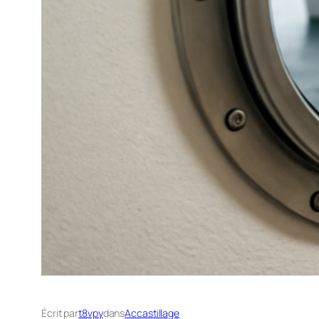
Écrit par
t8vpy
dans
Accastillage