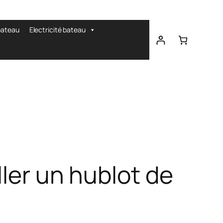
bateau
Electricité bateau
ller un hublot de