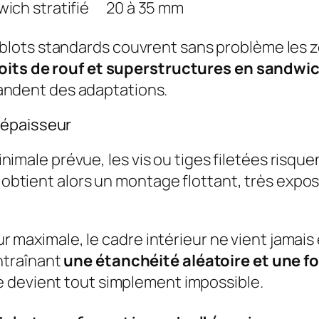
ich stratifié
20 à 35 mm
lots standards couvrent sans problème les zo
toits de rouf et superstructures en sandwi
ndent des adaptations.
’épaisseur
 minimale prévue, les vis ou tiges filetées risq
n obtient alors un montage flottant, très expos
eur maximale, le cadre intérieur ne vient jamai
ntraînant
une étanchéité aléatoire et une fo
e devient tout simplement impossible.