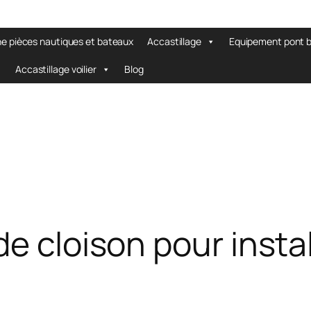
ne pièces nautiques et bateaux
Accastillage
Equipement pont 
Accastillage voilier
Blog
e cloison pour insta